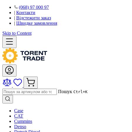
(068) 97 000 97
|
Контакти
|
Відстежити заказ
|
Швидке замовлення
Skip to Content
Пошук
Ctrl+K
Case
CAT
Cummins
Denso
Detroit Diesel