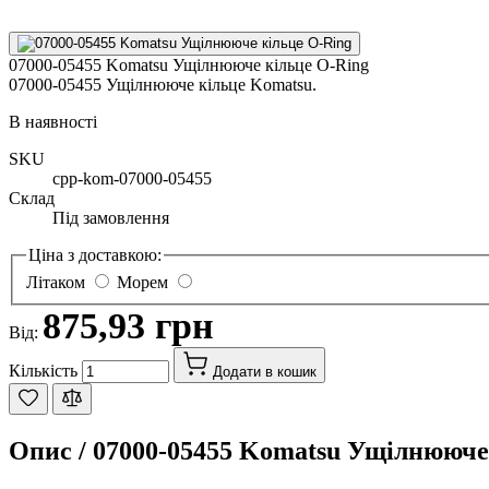
07000-05455 Komatsu Ущілнююче кільце O-Ring
07000-05455 Ущілнююче кільце Komatsu.
В наявності
SKU
cpp-kom-07000-05455
Склад
Під замовлення
Ціна з доставкою:
Літаком
Морем
875,93 грн
Від:
Кількість
Додати в кошик
Опис /
07000-05455 Komatsu Ущілнююче