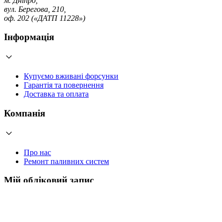
м. Дніпро,
вул. Берегова, 210,
оф. 202 («ДАТП 11228»)
Інформація
Купуємо вживані форсунки
Гарантія та повернення
Доставка та оплата
Компанія
Про нас
Ремонт паливних систем
Мій обліковий запис
Увійти
Створити обліковий запис
Працюємо з 2006 року