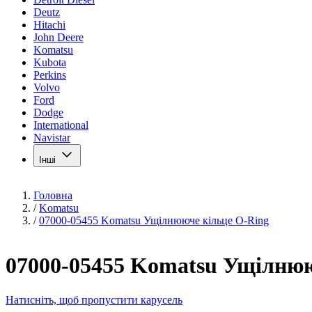
Deutz
Hitachi
John Deere
Komatsu
Kubota
Perkins
Volvo
Ford
Dodge
International
Navistar
Інші
Головна
/
Komatsu
/
07000-05455 Komatsu Ущілнююче кільце O-Ring
07000-05455 Komatsu Ущілнюю
Натисніть, щоб пропустити карусель