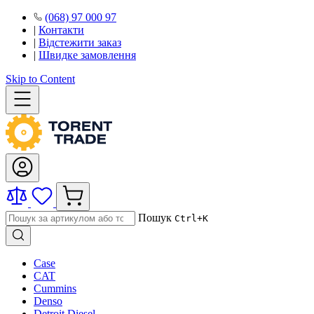
(068) 97 000 97
|
Контакти
|
Відстежити заказ
|
Швидке замовлення
Skip to Content
Пошук
Ctrl+K
Case
CAT
Cummins
Denso
Detroit Diesel