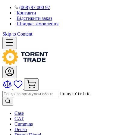
(068) 97 000 97
|
Контакти
|
Відстежити заказ
|
Швидке замовлення
Skip to Content
Пошук
Ctrl+K
Case
CAT
Cummins
Denso
Detroit Diesel