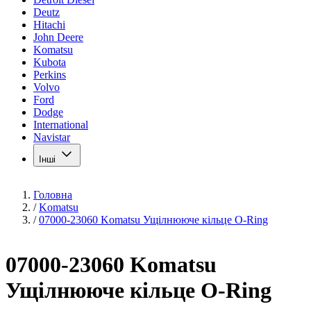
Deutz
Hitachi
John Deere
Komatsu
Kubota
Perkins
Volvo
Ford
Dodge
International
Navistar
Інші
Головна
/
Komatsu
/
07000-23060 Komatsu Ущілнююче кільце O-Ring
07000-23060 Komatsu
Ущілнююче кільце O-Ring