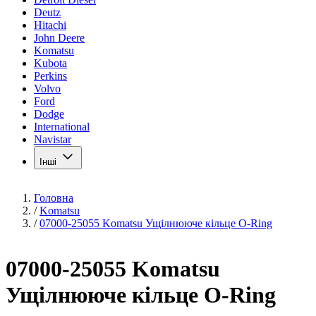
Deutz
Hitachi
John Deere
Komatsu
Kubota
Perkins
Volvo
Ford
Dodge
International
Navistar
Інші
Головна
/
Komatsu
/
07000-25055 Komatsu Ущілнююче кільце O-Ring
07000-25055 Komatsu
Ущілнююче кільце O-Ring