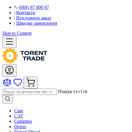
(068) 97 000 97
|
Контакти
|
Відстежити заказ
|
Швидке замовлення
Skip to Content
Пошук
Ctrl+K
Case
CAT
Cummins
Denso
Detroit Diesel