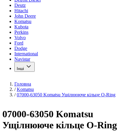
Deutz
Hitachi
John Deere
Komatsu
Kubota
Perkins
Volvo
Ford
Dodge
International
Navistar
Інші
Головна
/
Komatsu
/
07000-63050 Komatsu Ущілнююче кільце O-Ring
07000-63050 Komatsu
Ущілнююче кільце O-Ring