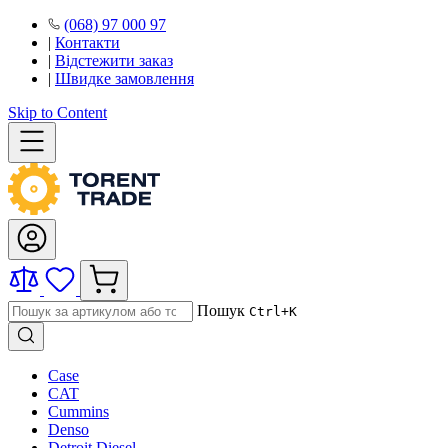
(068) 97 000 97
|
Контакти
|
Відстежити заказ
|
Швидке замовлення
Skip to Content
Пошук
Ctrl+K
Case
CAT
Cummins
Denso
Detroit Diesel