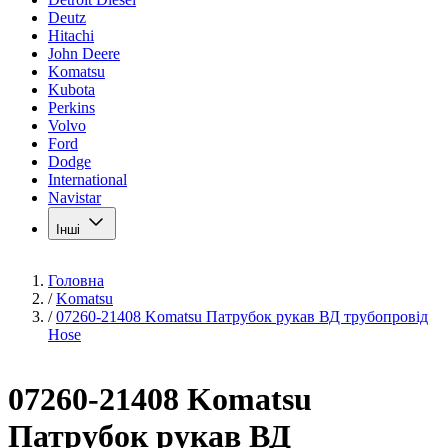
Deutz
Hitachi
John Deere
Komatsu
Kubota
Perkins
Volvo
Ford
Dodge
International
Navistar
Інші
Головна
/
Komatsu
/
07260-21408 Komatsu Патрубок рукав ВД трубопровід
Hose
07260-21408 Komatsu
Патрубок рукав ВД