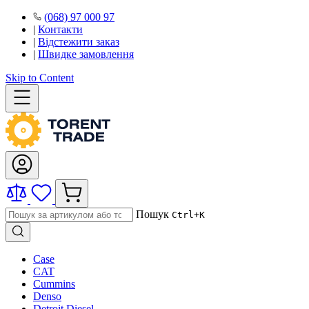
(068) 97 000 97
|
Контакти
|
Відстежити заказ
|
Швидке замовлення
Skip to Content
Пошук
Ctrl+K
Case
CAT
Cummins
Denso
Detroit Diesel