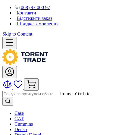
(068) 97 000 97
|
Контакти
|
Відстежити заказ
|
Швидке замовлення
Skip to Content
Пошук
Ctrl+K
Case
CAT
Cummins
Denso
Detroit Diesel