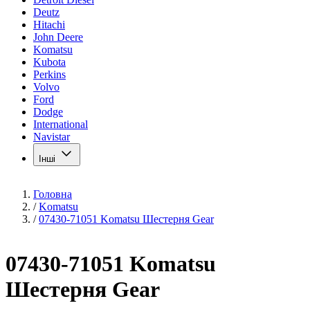
Deutz
Hitachi
John Deere
Komatsu
Kubota
Perkins
Volvo
Ford
Dodge
International
Navistar
Інші
Головна
/
Komatsu
/
07430-71051 Komatsu Шестерня Gear
07430-71051 Komatsu
Шестерня Gear