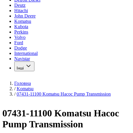
Deutz
Hitachi
John Deere
Komatsu
Kubota
Perkins
Volvo
Ford
Dodge
International
Navistar
Інші
Головна
/
Komatsu
/
07431-11100 Komatsu Насос Pump Transmission
07431-11100 Komatsu Насос
Pump Transmission