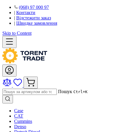
(068) 97 000 97
|
Контакти
|
Відстежити заказ
|
Швидке замовлення
Skip to Content
Пошук
Ctrl+K
Case
CAT
Cummins
Denso
Detroit Diesel