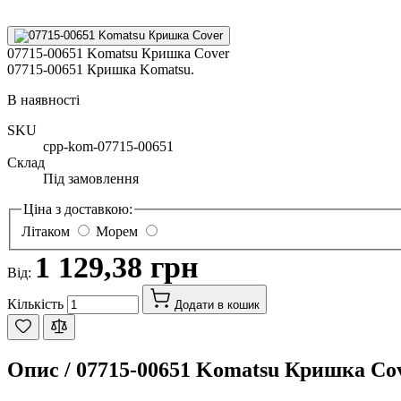
07715-00651 Komatsu Кришка Cover
07715-00651 Кришка Komatsu.
В наявності
SKU
cpp-kom-07715-00651
Склад
Під замовлення
Ціна з доставкою:
Літаком
Морем
1 129,38 грн
Від:
Кількість
Додати в кошик
Опис /
07715-00651 Komatsu Кришка Co