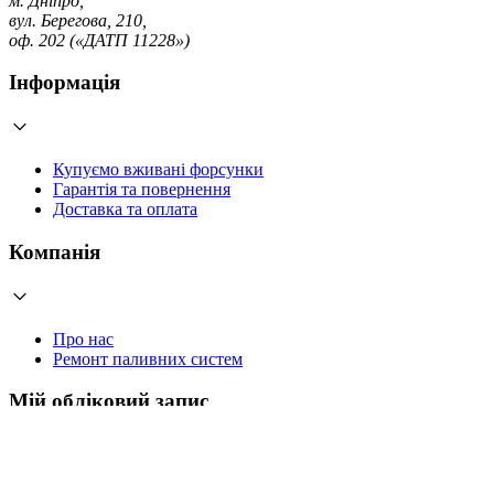
м. Дніпро,
вул. Берегова, 210,
оф. 202 («ДАТП 11228»)
Інформація
Купуємо вживані форсунки
Гарантія та повернення
Доставка та оплата
Компанія
Про нас
Ремонт паливних систем
Мій обліковий запис
Увійти
Створити обліковий запис
Працюємо з 2006 року