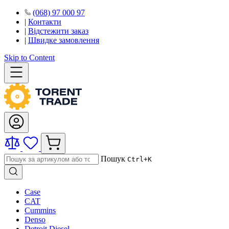
(068) 97 000 97
|
Контакти
|
Відстежити заказ
|
Швидке замовлення
Skip to Content
Пошук
Ctrl+K
Case
CAT
Cummins
Denso
Detroit Diesel