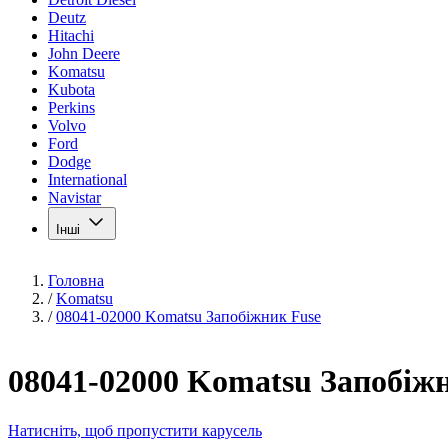
Deutz
Hitachi
John Deere
Komatsu
Kubota
Perkins
Volvo
Ford
Dodge
International
Navistar
Інші
Головна
/
Komatsu
/
08041-02000 Komatsu Запобіжник Fuse
08041-02000 Komatsu Запобіж
Натисніть, щоб пропустити карусель