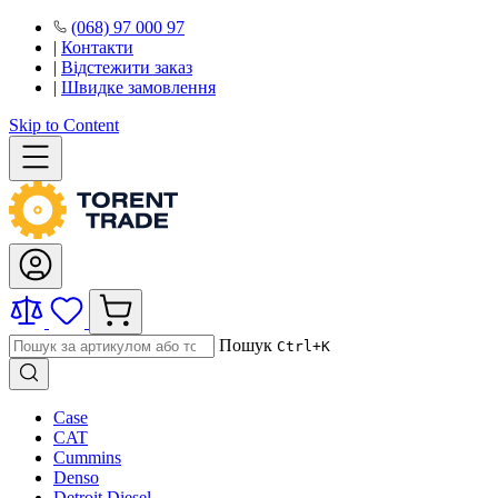
(068) 97 000 97
|
Контакти
|
Відстежити заказ
|
Швидке замовлення
Skip to Content
Пошук
Ctrl+K
Case
CAT
Cummins
Denso
Detroit Diesel