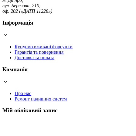
м. Дніпро,
вул. Берегова, 210,
оф. 202 («ДАТП 11228»)
Інформація
Купуємо вживані форсунки
Гарантія та повернення
Доставка та оплата
Компанія
Про нас
Ремонт паливних систем
Мій обліковий запис
Увійти
Створити обліковий запис
Працюємо з 2006 року