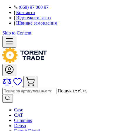
(068) 97 000 97
|
Контакти
|
Відстежити заказ
|
Швидке замовлення
Skip to Content
Пошук
Ctrl+K
Case
CAT
Cummins
Denso
Detroit Diesel