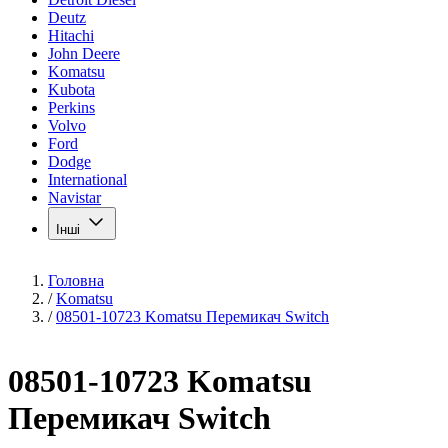
Deutz
Hitachi
John Deere
Komatsu
Kubota
Perkins
Volvo
Ford
Dodge
International
Navistar
Інші
Головна
/
Komatsu
/
08501-10723 Komatsu Перемикач Switch
08501-10723 Komatsu
Перемикач Switch