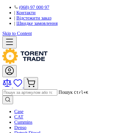
(068) 97 000 97
|
Контакти
|
Відстежити заказ
|
Швидке замовлення
Skip to Content
Пошук
Ctrl+K
Case
CAT
Cummins
Denso
Detroit Diesel