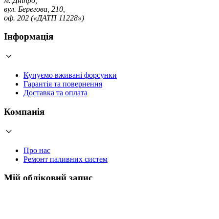
м. Дніпро,
вул. Берегова, 210,
оф. 202 («ДАТП 11228»)
Інформація
Купуємо вживані форсунки
Гарантія та повернення
Доставка та оплата
Компанія
Про нас
Ремонт паливних систем
Мій обліковий запис
Увійти
Створити обліковий запис
Працюємо з 2006 року