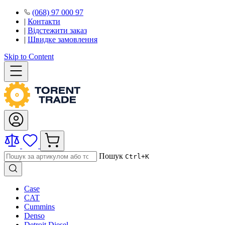
(068) 97 000 97
|
Контакти
|
Відстежити заказ
|
Швидке замовлення
Skip to Content
Пошук
Ctrl+K
Case
CAT
Cummins
Denso
Detroit Diesel