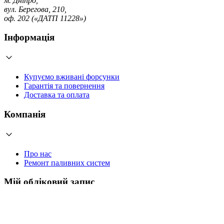
м. Дніпро,
вул. Берегова, 210,
оф. 202 («ДАТП 11228»)
Інформація
Купуємо вживані форсунки
Гарантія та повернення
Доставка та оплата
Компанія
Про нас
Ремонт паливних систем
Мій обліковий запис
Увійти
Створити обліковий запис
Працюємо з 2006 року