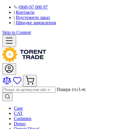
(068) 97 000 97
|
Контакти
|
Відстежити заказ
|
Швидке замовлення
Skip to Content
Пошук
Ctrl+K
Case
CAT
Cummins
Denso
Detroit Diesel