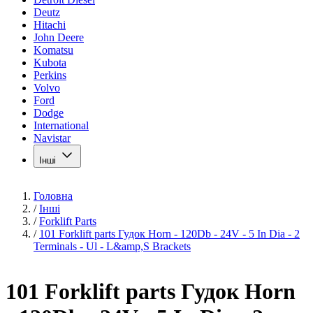
Deutz
Hitachi
John Deere
Komatsu
Kubota
Perkins
Volvo
Ford
Dodge
International
Navistar
Інші
Головна
/
Інші
/
Forklift Parts
/
101 Forklift parts Гудок Horn - 120Db - 24V - 5 In Dia - 2
Terminals - Ul - L&amp,S Brackets
101 Forklift parts Гудок Horn