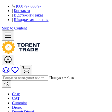
(068) 97 000 97
|
Контакти
|
Відстежити заказ
|
Швидке замовлення
Skip to Content
Пошук
Ctrl+K
Case
CAT
Cummins
Denso
Detroit Diesel