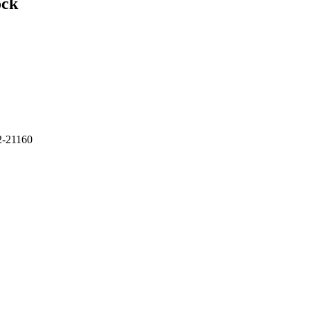
ock
2-21160