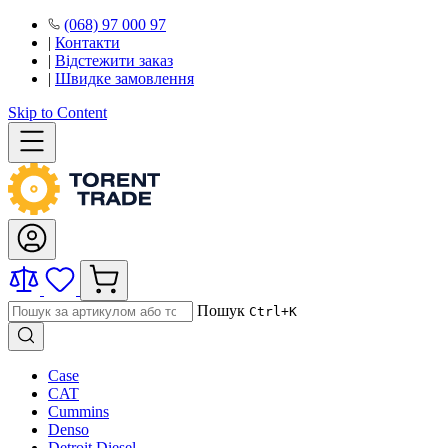
(068) 97 000 97
|
Контакти
|
Відстежити заказ
|
Швидке замовлення
Skip to Content
Пошук
Ctrl+K
Case
CAT
Cummins
Denso
Detroit Diesel