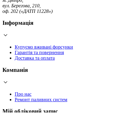
м. Дніпро,
вул. Берегова, 210,
оф. 202 («ДАТП 11228»)
Інформація
Купуємо вживані форсунки
Гарантія та повернення
Доставка та оплата
Компанія
Про нас
Ремонт паливних систем
Мій обліковий запис
Увійти
Створити обліковий запис
Працюємо з 2006 року