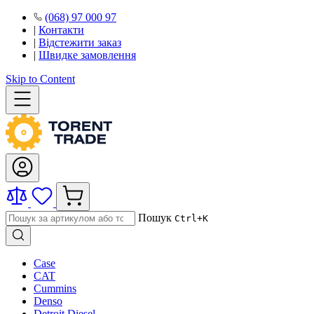
(068) 97 000 97
|
Контакти
|
Відстежити заказ
|
Швидке замовлення
Skip to Content
Пошук
Ctrl+K
Case
CAT
Cummins
Denso
Detroit Diesel