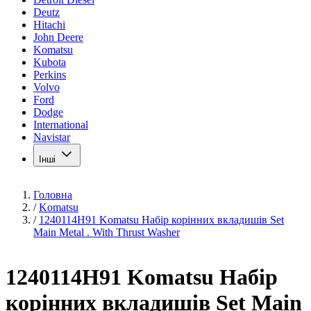
Deutz
Hitachi
John Deere
Komatsu
Kubota
Perkins
Volvo
Ford
Dodge
International
Navistar
Інші
Головна
/
Komatsu
/
1240114H91 Komatsu Набір корінних вкладишів Set
Main Metal . With Thrust Washer
1240114H91 Komatsu Набір
корінних вкладишів Set Main