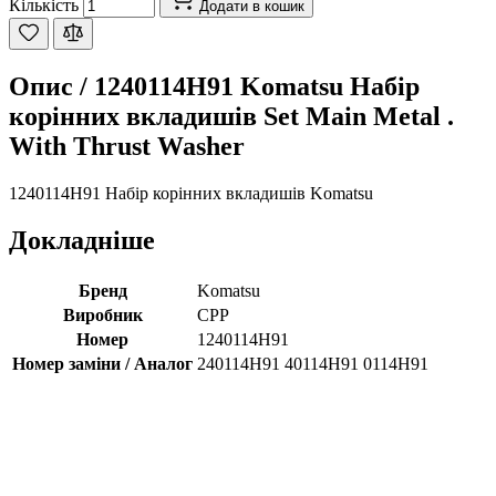
Кількість
Додати в кошик
Опис /
1240114H91 Komatsu Набір
корінних вкладишів Set Main Metal .
With Thrust Washer
1240114H91 Набір корінних вкладишів Komatsu
Докладніше
Бренд
Komatsu
Виробник
CPP
Номер
1240114H91
Номер заміни / Аналог
240114H91 40114H91 0114H91