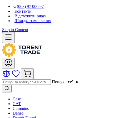
(068) 97 000 97
|
Контакти
|
Відстежити заказ
|
Швидке замовлення
Skip to Content
Пошук
Ctrl+K
Case
CAT
Cummins
Denso
Detroit Diesel