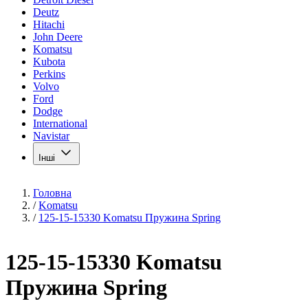
Deutz
Hitachi
John Deere
Komatsu
Kubota
Perkins
Volvo
Ford
Dodge
International
Navistar
Інші
Головна
/
Komatsu
/
125-15-15330 Komatsu Пружина Spring
125-15-15330 Komatsu
Пружина Spring