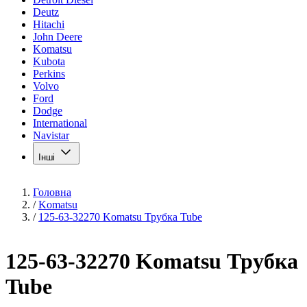
Deutz
Hitachi
John Deere
Komatsu
Kubota
Perkins
Volvo
Ford
Dodge
International
Navistar
Інші
Головна
/
Komatsu
/
125-63-32270 Komatsu Трубка Tube
125-63-32270 Komatsu Трубка
Tube