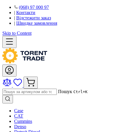
(068) 97 000 97
|
Контакти
|
Відстежити заказ
|
Швидке замовлення
Skip to Content
Пошук
Ctrl+K
Case
CAT
Cummins
Denso
Detroit Diesel