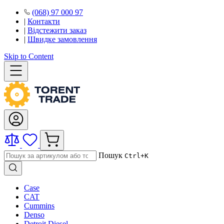
(068) 97 000 97
|
Контакти
|
Відстежити заказ
|
Швидке замовлення
Skip to Content
Пошук
Ctrl+K
Case
CAT
Cummins
Denso
Detroit Diesel