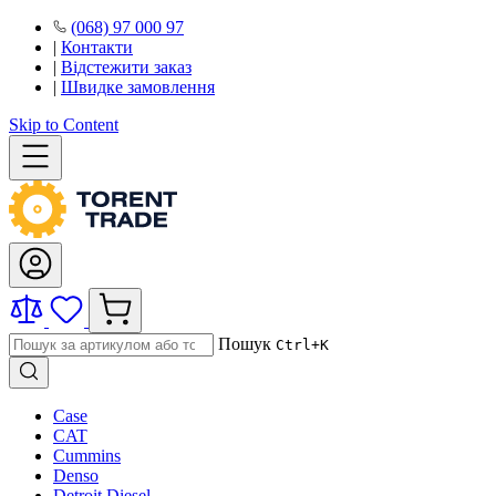
(068) 97 000 97
|
Контакти
|
Відстежити заказ
|
Швидке замовлення
Skip to Content
Пошук
Ctrl+K
Case
CAT
Cummins
Denso
Detroit Diesel