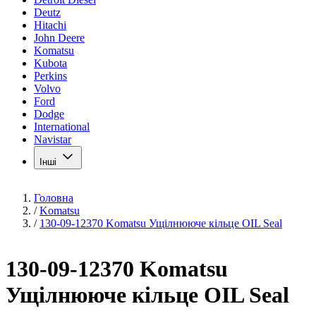
Deutz
Hitachi
John Deere
Komatsu
Kubota
Perkins
Volvo
Ford
Dodge
International
Navistar
Інші
Головна
/
Komatsu
/
130-09-12370 Komatsu Ущілнююче кільце OIL Seal
130-09-12370 Komatsu
Ущілнююче кільце OIL Seal