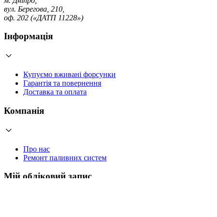
м. Дніпро,
вул. Берегова, 210,
оф. 202 («ДАТП 11228»)
Інформація
Купуємо вживані форсунки
Гарантія та повернення
Доставка та оплата
Компанія
Про нас
Ремонт паливних систем
Мій обліковий запис
Увійти
Створити обліковий запис
Працюємо з 2006 року