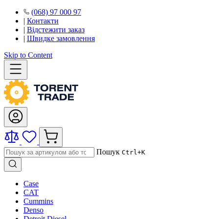
(068) 97 000 97
|
Контакти
|
Відстежити заказ
|
Швидке замовлення
Skip to Content
Пошук
Ctrl+K
Case
CAT
Cummins
Denso
Detroit Diesel