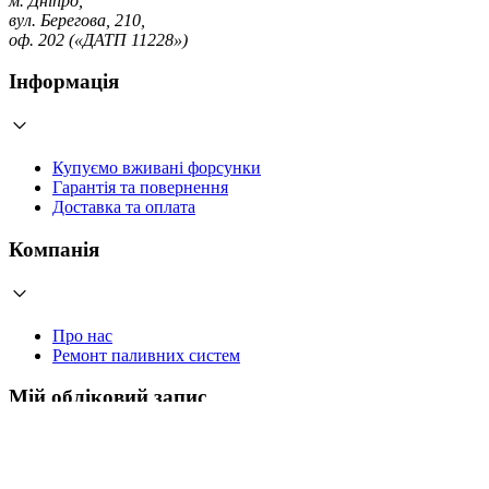
м. Дніпро,
вул. Берегова, 210,
оф. 202 («ДАТП 11228»)
Інформація
Купуємо вживані форсунки
Гарантія та повернення
Доставка та оплата
Компанія
Про нас
Ремонт паливних систем
Мій обліковий запис
Увійти
Створити обліковий запис
Працюємо з 2006 року