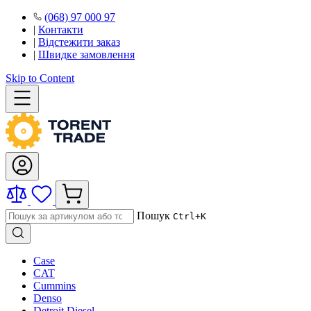
(068) 97 000 97
|
Контакти
|
Відстежити заказ
|
Швидке замовлення
Skip to Content
Пошук
Ctrl+K
Case
CAT
Cummins
Denso
Detroit Diesel