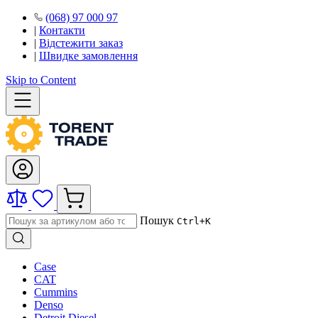
(068) 97 000 97
|
Контакти
|
Відстежити заказ
|
Швидке замовлення
Skip to Content
Пошук
Ctrl+K
Case
CAT
Cummins
Denso
Detroit Diesel