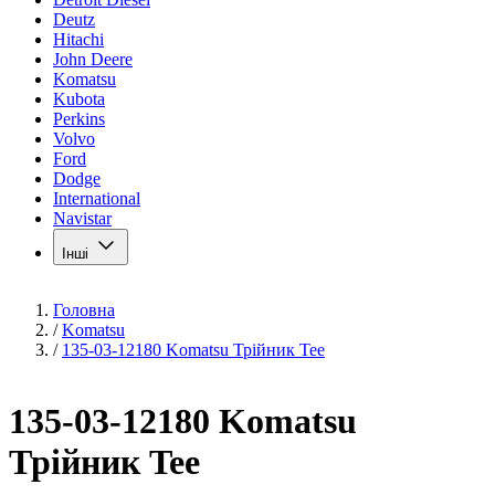
Deutz
Hitachi
John Deere
Komatsu
Kubota
Perkins
Volvo
Ford
Dodge
International
Navistar
Інші
Головна
/
Komatsu
/
135-03-12180 Komatsu Трійник Tee
135-03-12180 Komatsu
Трійник Tee