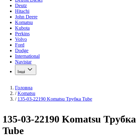
Deutz
Hitachi
John Deere
Komatsu
Kubota
Perkins
Volvo
Ford
Dodge
International
Navistar
Інші
Головна
/
Komatsu
/
135-03-22190 Komatsu Трубка Tube
135-03-22190 Komatsu Трубка
Tube