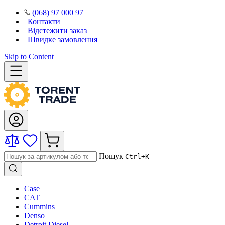
(068) 97 000 97
|
Контакти
|
Відстежити заказ
|
Швидке замовлення
Skip to Content
Пошук
Ctrl+K
Case
CAT
Cummins
Denso
Detroit Diesel