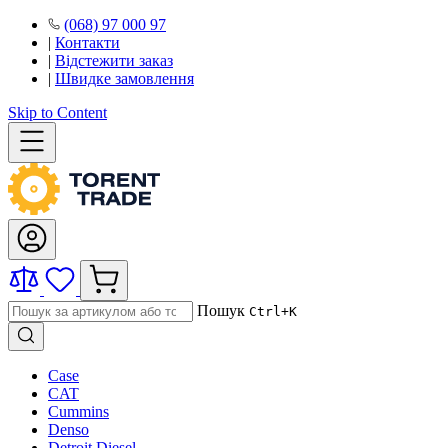
(068) 97 000 97
|
Контакти
|
Відстежити заказ
|
Швидке замовлення
Skip to Content
Пошук
Ctrl+K
Case
CAT
Cummins
Denso
Detroit Diesel