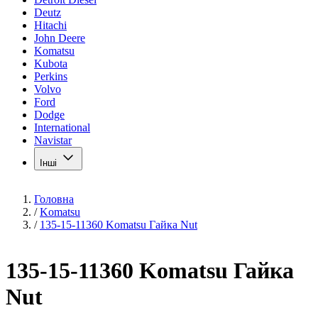
Deutz
Hitachi
John Deere
Komatsu
Kubota
Perkins
Volvo
Ford
Dodge
International
Navistar
Інші
Головна
/
Komatsu
/
135-15-11360 Komatsu Гайка Nut
135-15-11360 Komatsu Гайка
Nut