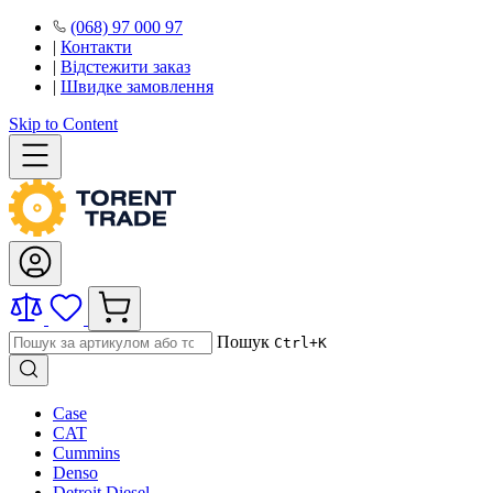
(068) 97 000 97
|
Контакти
|
Відстежити заказ
|
Швидке замовлення
Skip to Content
Пошук
Ctrl+K
Case
CAT
Cummins
Denso
Detroit Diesel