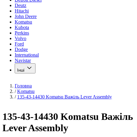
Deutz
Hitachi
John Deere
Komatsu
Kubota
Perkins
Volvo
Ford
Dodge
International
Navistar
Інші
Головна
/
Komatsu
/
135-43-14430 Komatsu Важіль Lever Assembly
135-43-14430 Komatsu Важіль
Lever Assembly