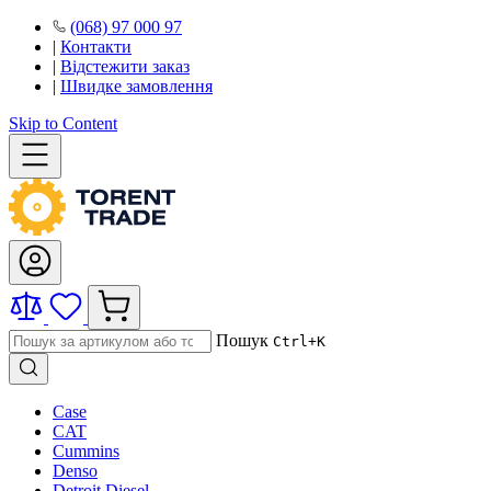
(068) 97 000 97
|
Контакти
|
Відстежити заказ
|
Швидке замовлення
Skip to Content
Пошук
Ctrl+K
Case
CAT
Cummins
Denso
Detroit Diesel