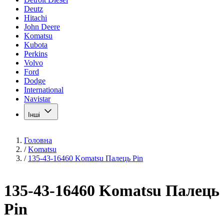
Deutz
Hitachi
John Deere
Komatsu
Kubota
Perkins
Volvo
Ford
Dodge
International
Navistar
Інші
Головна
/
Komatsu
/
135-43-16460 Komatsu Палець Pin
135-43-16460 Komatsu Палець
Pin