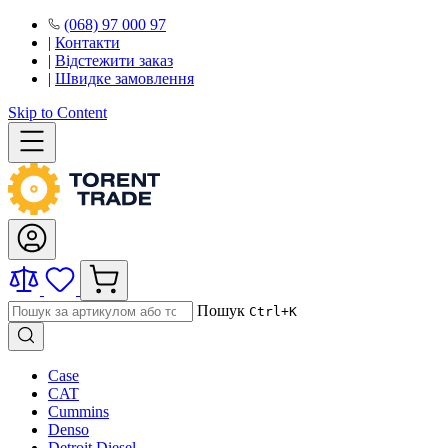
(068) 97 000 97
|
Контакти
|
Відстежити заказ
|
Швидке замовлення
Skip to Content
Пошук
Ctrl+K
Case
CAT
Cummins
Denso
Detroit Diesel