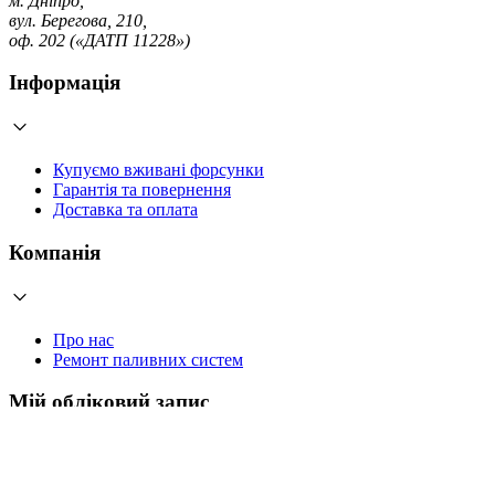
м. Дніпро,
вул. Берегова, 210,
оф. 202 («ДАТП 11228»)
Інформація
Купуємо вживані форсунки
Гарантія та повернення
Доставка та оплата
Компанія
Про нас
Ремонт паливних систем
Мій обліковий запис
Увійти
Створити обліковий запис
Працюємо з 2006 року