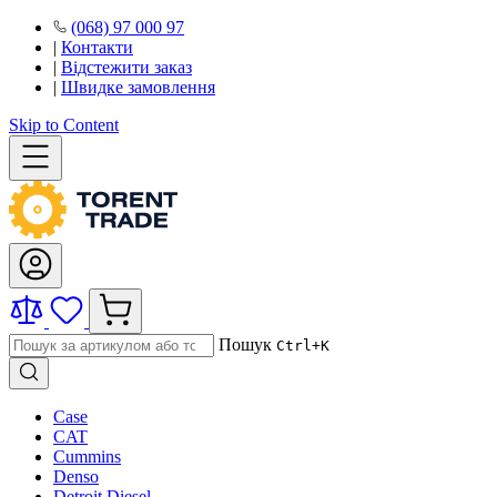
(068) 97 000 97
|
Контакти
|
Відстежити заказ
|
Швидке замовлення
Skip to Content
Пошук
Ctrl+K
Case
CAT
Cummins
Denso
Detroit Diesel