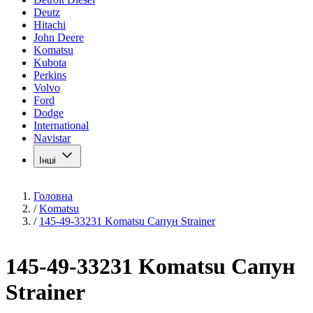
Deutz
Hitachi
John Deere
Komatsu
Kubota
Perkins
Volvo
Ford
Dodge
International
Navistar
Інші
Головна
/
Komatsu
/
145-49-33231 Komatsu Сапун Strainer
145-49-33231 Komatsu Сапун
Strainer