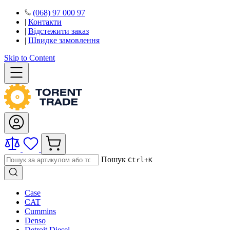
(068) 97 000 97
|
Контакти
|
Відстежити заказ
|
Швидке замовлення
Skip to Content
Пошук
Ctrl+K
Case
CAT
Cummins
Denso
Detroit Diesel