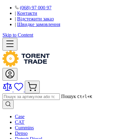
(068) 97 000 97
|
Контакти
|
Відстежити заказ
|
Швидке замовлення
Skip to Content
Пошук
Ctrl+K
Case
CAT
Cummins
Denso
Detroit Diesel