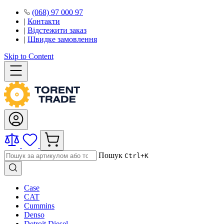
(068) 97 000 97
|
Контакти
|
Відстежити заказ
|
Швидке замовлення
Skip to Content
Пошук
Ctrl+K
Case
CAT
Cummins
Denso
Detroit Diesel