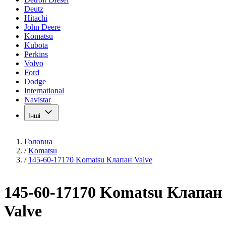
Deutz
Hitachi
John Deere
Komatsu
Kubota
Perkins
Volvo
Ford
Dodge
International
Navistar
Інші
Головна
/
Komatsu
/
145-60-17170 Komatsu Клапан Valve
145-60-17170 Komatsu Клапан
Valve