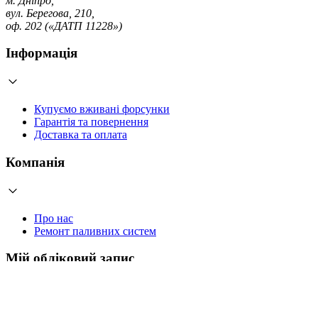
м. Дніпро,
вул. Берегова, 210,
оф. 202 («ДАТП 11228»)
Інформація
Купуємо вживані форсунки
Гарантія та повернення
Доставка та оплата
Компанія
Про нас
Ремонт паливних систем
Мій обліковий запис
Увійти
Створити обліковий запис
Працюємо з 2006 року