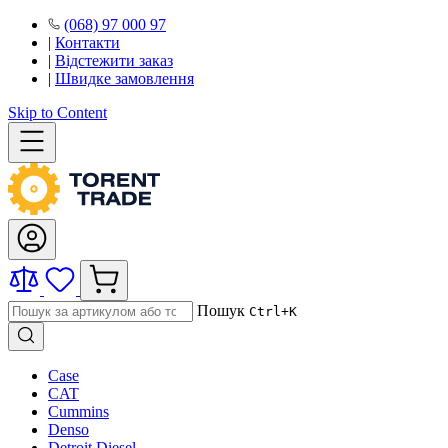
(068) 97 000 97
|
Контакти
|
Відстежити заказ
|
Швидке замовлення
Skip to Content
Пошук
Ctrl+K
Case
CAT
Cummins
Denso
Detroit Diesel