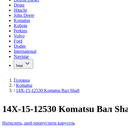
Deutz
Hitachi
John Deere
Komatsu
Kubota
Perkins
Volvo
Ford
Dodge
International
Navistar
Інші
Головна
/
Komatsu
/
14X-15-12530 Komatsu Вал Shaft
14X-15-12530 Komatsu Вал Sha
Натисніть, щоб пропустити карусель