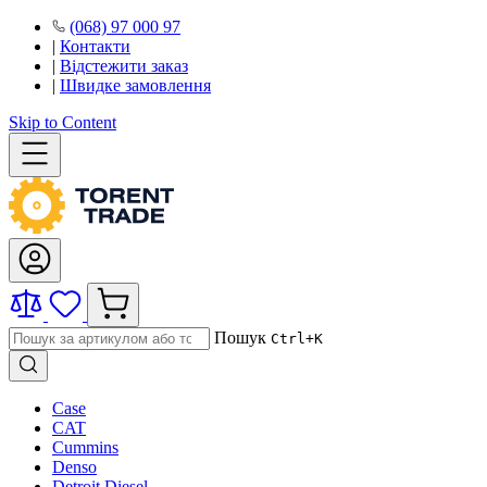
(068) 97 000 97
|
Контакти
|
Відстежити заказ
|
Швидке замовлення
Skip to Content
Пошук
Ctrl+K
Case
CAT
Cummins
Denso
Detroit Diesel