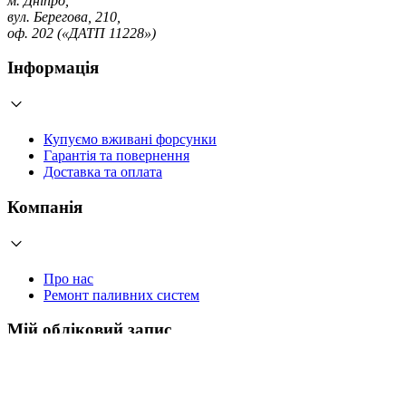
м. Дніпро,
вул. Берегова, 210,
оф. 202 («ДАТП 11228»)
Інформація
Купуємо вживані форсунки
Гарантія та повернення
Доставка та оплата
Компанія
Про нас
Ремонт паливних систем
Мій обліковий запис
Увійти
Створити обліковий запис
Працюємо з 2006 року