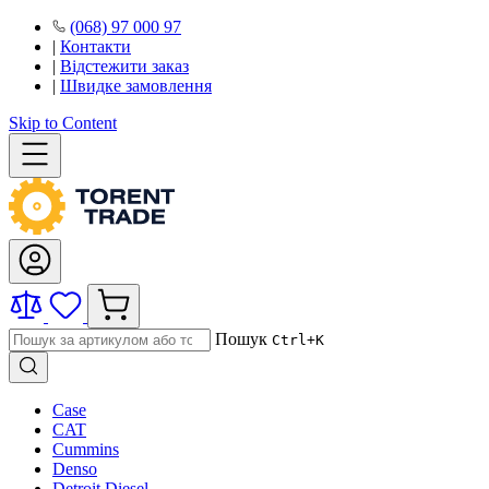
(068) 97 000 97
|
Контакти
|
Відстежити заказ
|
Швидке замовлення
Skip to Content
Пошук
Ctrl+K
Case
CAT
Cummins
Denso
Detroit Diesel