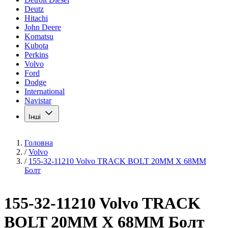
Deutz
Hitachi
John Deere
Komatsu
Kubota
Perkins
Volvo
Ford
Dodge
International
Navistar
Інші
Головна
/
Volvo
/
155-32-11210 Volvo TRACK BOLT 20MM X 68MM
Болт
155-32-11210 Volvo TRACK
BOLT 20MM X 68MM Болт