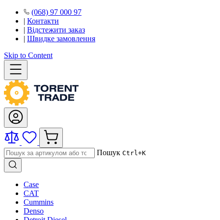
(068) 97 000 97
|
Контакти
|
Відстежити заказ
|
Швидке замовлення
Skip to Content
Пошук
Ctrl+K
Case
CAT
Cummins
Denso
Detroit Diesel