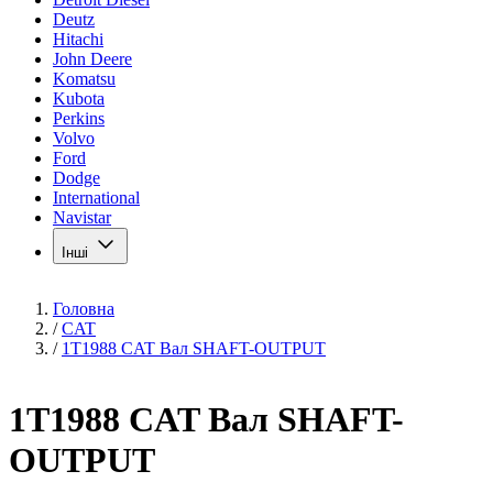
Deutz
Hitachi
John Deere
Komatsu
Kubota
Perkins
Volvo
Ford
Dodge
International
Navistar
Інші
Головна
/
CAT
/
1T1988 CAT Вал SHAFT-OUTPUT
1T1988 CAT Вал SHAFT-
OUTPUT