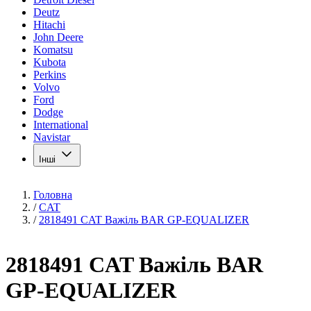
Deutz
Hitachi
John Deere
Komatsu
Kubota
Perkins
Volvo
Ford
Dodge
International
Navistar
Інші
Головна
/
CAT
/
2818491 CAT Важіль BAR GP-EQUALIZER
2818491 CAT Важіль BAR
GP-EQUALIZER