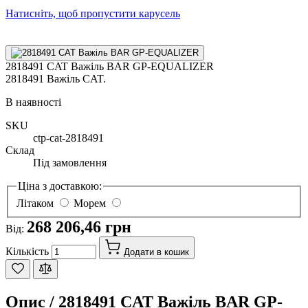
Натисніть, щоб пропустити карусель
2818491 CAT Важіль BAR GP-EQUALIZER
2818491 Важіль CAT.
В наявності
SKU
ctp-cat-2818491
Склад
Під замовлення
Ціна з доставкою:
Літаком
Морем
268 206,46 грн
Від:
Кількість
Додати в кошик
Опис /
2818491 CAT Важіль BAR GP-