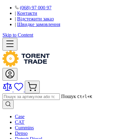
(068) 97 000 97
|
Контакти
|
Відстежити заказ
|
Швидке замовлення
Skip to Content
Пошук
Ctrl+K
Case
CAT
Cummins
Denso
Detroit Diesel