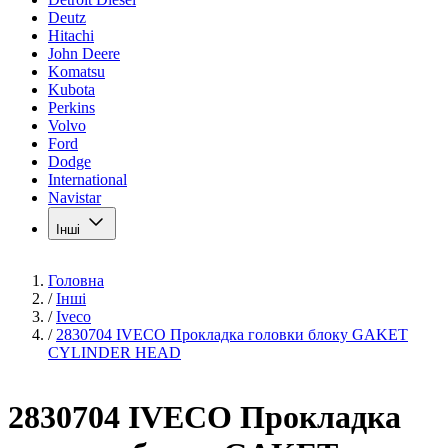
Deutz
Hitachi
John Deere
Komatsu
Kubota
Perkins
Volvo
Ford
Dodge
International
Navistar
Інші
Головна
/
Інші
/
Iveco
/
2830704 IVECO Прокладка головки блоку GAKET
CYLINDER HEAD
2830704 IVECO Прокладка