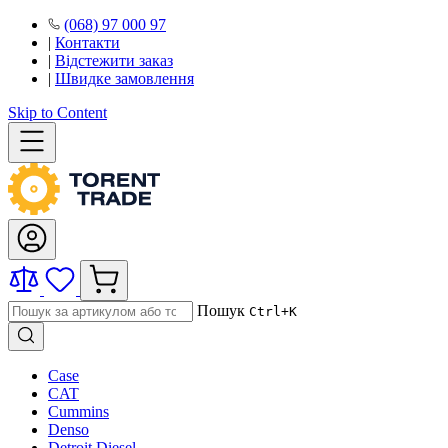
(068) 97 000 97
|
Контакти
|
Відстежити заказ
|
Швидке замовлення
Skip to Content
Пошук
Ctrl+K
Case
CAT
Cummins
Denso
Detroit Diesel