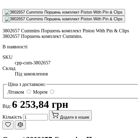
3802657 Cummins Поршень комплект Piston With Pin & Clips
3802657 Поршень комплект Cummins.
В наявності
SKU
cpp-cum-3802657
Склад
Під замовлення
Ціна з доставкою:
Літаком
Морем
6 253,84 грн
Від:
Кількість
Додати в кошик