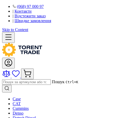
(068) 97 000 97
|
Контакти
|
Відстежити заказ
|
Швидке замовлення
Skip to Content
Пошук
Ctrl+K
Case
CAT
Cummins
Denso
Detroit Diesel