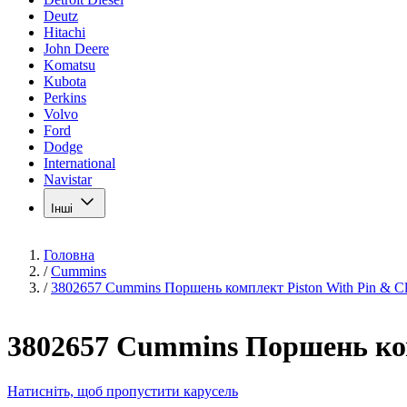
Deutz
Hitachi
John Deere
Komatsu
Kubota
Perkins
Volvo
Ford
Dodge
International
Navistar
Інші
Головна
/
Cummins
/
3802657 Cummins Поршень комплект Piston With Pin & Cl
3802657 Cummins Поршень ком
Натисніть, щоб пропустити карусель