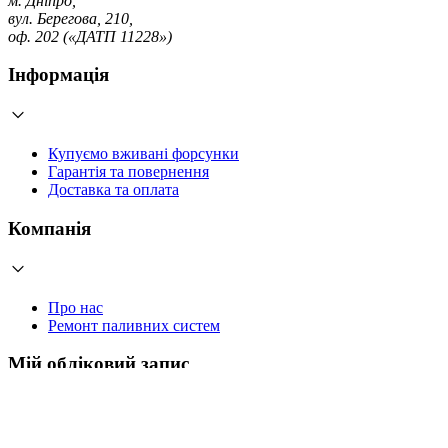
м. Дніпро,
вул. Берегова, 210,
оф. 202 («ДАТП 11228»)
Інформація
Купуємо вживані форсунки
Гарантія та повернення
Доставка та оплата
Компанія
Про нас
Ремонт паливних систем
Мій обліковий запис
Увійти
Створити обліковий запис
Працюємо з 2006 року