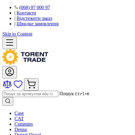
(068) 97 000 97
|
Контакти
|
Відстежити заказ
|
Швидке замовлення
Skip to Content
Пошук
Ctrl+K
Case
CAT
Cummins
Denso
Detroit Diesel