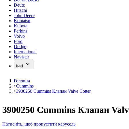
Deutz
Hitachi
John Deere
Komatsu
Kubota
Perkins
Volvo
Ford
Dodge
International
Navistar
Інші
Головна
/
Cummins
/
3900250 Cummins Клапан Valve Cotter
3900250 Cummins Клапан Valv
Натисніть, щоб пропустити карусель