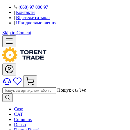
(068) 97 000 97
|
Контакти
|
Відстежити заказ
|
Швидке замовлення
Skip to Content
Пошук
Ctrl+K
Case
CAT
Cummins
Denso
Detroit Diesel