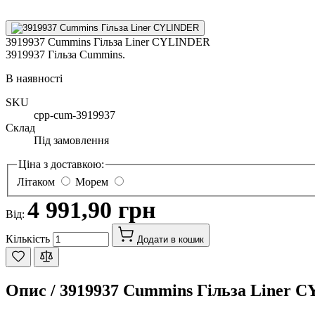
3919937 Cummins Гільза Liner CYLINDER
3919937 Гільза Cummins.
В наявності
SKU
cpp-cum-3919937
Склад
Під замовлення
Ціна з доставкою:
Літаком
Морем
4 991,90 грн
Від:
Кількість
Додати в кошик
Опис /
3919937 Cummins Гільза Liner 