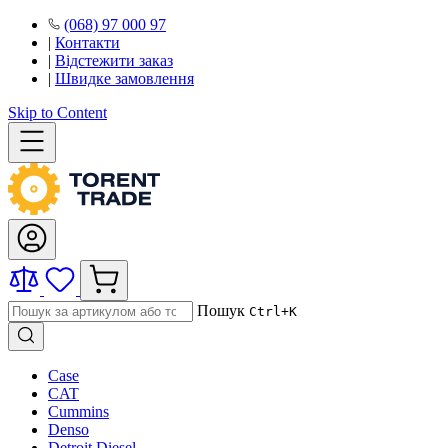
(068) 97 000 97
|
Контакти
|
Відстежити заказ
|
Швидке замовлення
Skip to Content
Пошук
Ctrl+K
Case
CAT
Cummins
Denso
Detroit Diesel