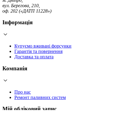
м. Дніпро,
вул. Берегова, 210,
оф. 202 («ДАТП 11228»)
Інформація
Купуємо вживані форсунки
Гарантія та повернення
Доставка та оплата
Компанія
Про нас
Ремонт паливних систем
Мій обліковий запис
Увійти
Створити обліковий запис
Працюємо з 2006 року