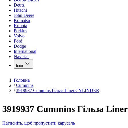
Deutz
Hitachi
John Deere
Komatsu
Kubota
Perkins
Volvo
Ford
Dodge
International
Navistar
Інші
Головна
/
Cummins
/
3919937 Cummins Гільза Liner CYLINDER
3919937 Cummins Гільза Lin
Натисніть, щоб пропустити карусель