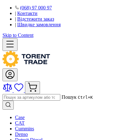
(068) 97 000 97
|
Контакти
|
Відстежити заказ
|
Швидке замовлення
Skip to Content
Пошук
Ctrl+K
Case
CAT
Cummins
Denso
Detroit Diesel