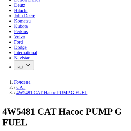
Deutz
Hitachi
John Deere
Komatsu
Kubota
Perkins
Volvo
Ford
Dodge
International
Navistar
Інші
Головна
/
CAT
/
4W5481 CAT Насос PUMP G FUEL
4W5481 CAT Насос PUMP G
FUEL