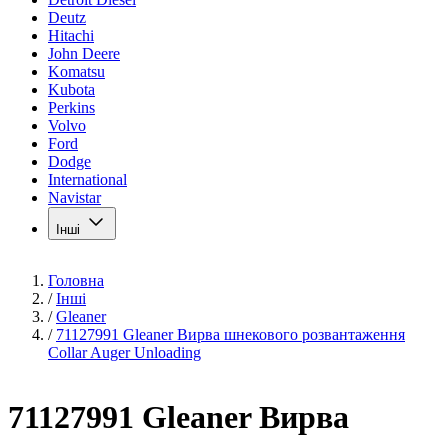
Deutz
Hitachi
John Deere
Komatsu
Kubota
Perkins
Volvo
Ford
Dodge
International
Navistar
Інші
Головна
/
Інші
/
Gleaner
/
71127991 Gleaner Вирва шнекового розвантаження
Collar Auger Unloading
71127991 Gleaner Вирва