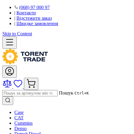
(068) 97 000 97
|
Контакти
|
Відстежити заказ
|
Швидке замовлення
Skip to Content
Пошук
Ctrl+K
Case
CAT
Cummins
Denso
Detroit Diesel