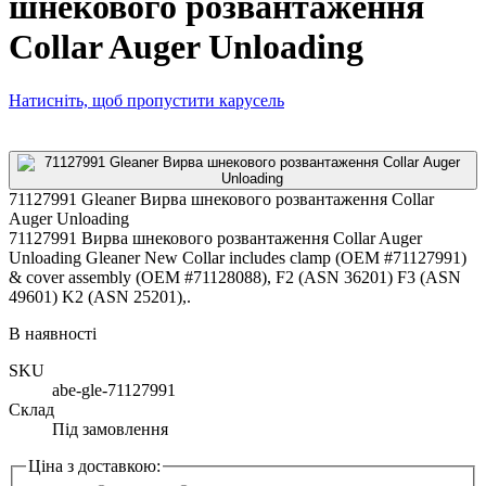
шнекового розвантаження
Collar Auger Unloading
Натисніть, щоб пропустити карусель
71127991 Gleaner Вирва шнекового розвантаження Collar
Auger Unloading
71127991 Вирва шнекового розвантаження Collar Auger
Unloading Gleaner New Collar includes clamp (OEM #71127991)
& cover assembly (OEM #71128088), F2 (ASN 36201) F3 (ASN
49601) K2 (ASN 25201),.
В наявності
SKU
abe-gle-71127991
Склад
Під замовлення
Ціна з доставкою: