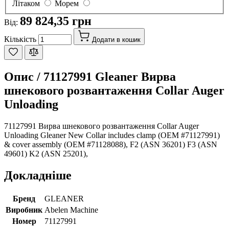
Літаком
Морем
89 824,35 грн
Від:
Кількість
Додати в кошик
Опис /
71127991 Gleaner Вирва
шнекового розвантаження Collar Auger
Unloading
71127991 Вирва шнекового розвантаження Collar Auger
Unloading Gleaner New Collar includes clamp (OEM #71127991)
& cover assembly (OEM #71128088), F2 (ASN 36201) F3 (ASN
49601) K2 (ASN 25201),
Докладніше
Бренд
GLEANER
Виробник
Abelen Machine
Номер
71127991