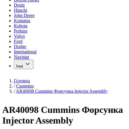
Deutz
Hitachi
John Deere
Komatsu
Kubota
Perkins
Volvo
Ford
Dodge
International
Navistar
Інші
Головна
/
Cummins
/
AR40098 Cummins Форсунка Injector Assembly
AR40098 Cummins Форсунка
Injector Assembly