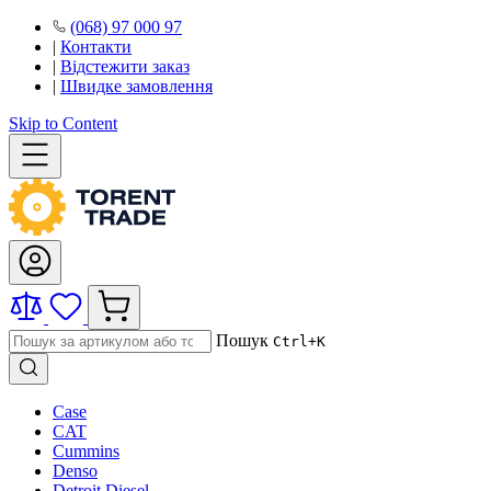
(068) 97 000 97
|
Контакти
|
Відстежити заказ
|
Швидке замовлення
Skip to Content
Пошук
Ctrl+K
Case
CAT
Cummins
Denso
Detroit Diesel