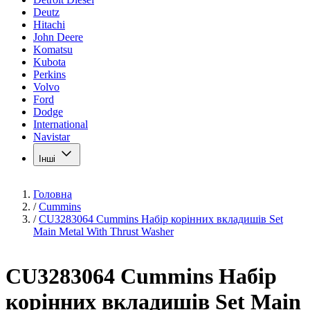
Deutz
Hitachi
John Deere
Komatsu
Kubota
Perkins
Volvo
Ford
Dodge
International
Navistar
Інші
Головна
/
Cummins
/
CU3283064 Cummins Набір корінних вкладишів Set
Main Metal With Thrust Washer
CU3283064 Cummins Набір
корінних вкладишів Set Main