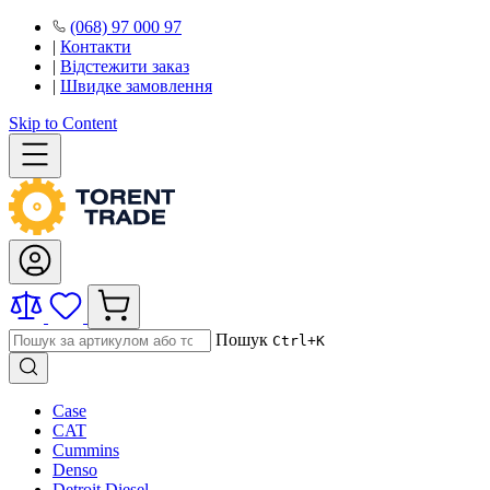
(068) 97 000 97
|
Контакти
|
Відстежити заказ
|
Швидке замовлення
Skip to Content
Пошук
Ctrl+K
Case
CAT
Cummins
Denso
Detroit Diesel