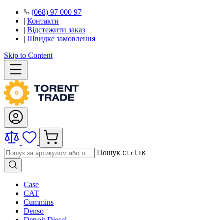
(068) 97 000 97
|
Контакти
|
Відстежити заказ
|
Швидке замовлення
Skip to Content
Пошук
Ctrl+K
Case
CAT
Cummins
Denso
Detroit Diesel