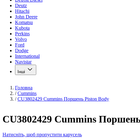
Deutz
Hitachi
John Deere
Komatsu
Kubota
Perkins
Volvo
Ford
Dodge
International
Navistar
Інші
Головна
/
Cummins
/
CU3802429 Cummins Поршень Piston Body
CU3802429 Cummins Поршень 
Натисніть, щоб пропустити карусель