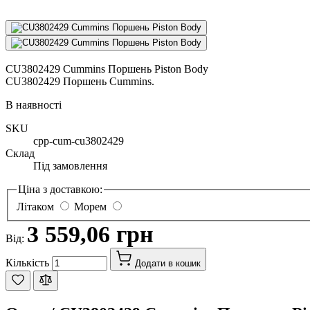
CU3802429 Cummins Поршень Piston Body
CU3802429 Поршень Cummins.
В наявності
SKU
cpp-cum-cu3802429
Склад
Під замовлення
Ціна з доставкою:
Літаком
Морем
3 559,06 грн
Від:
Кількість
Додати в кошик