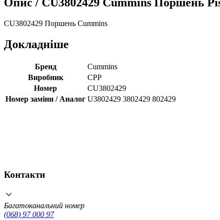
Опис /
CU3802429 Cummins Поршень Pis
CU3802429 Поршень Cummins
Докладніше
Бренд
Cummins
Виробник
CPP
Номер
CU3802429
Номер заміни / Аналог
U3802429 3802429 802429
Контакти
Багатоканальний номер
(068) 97 000 97