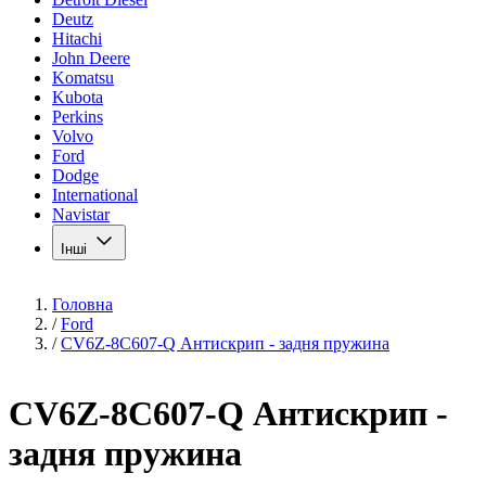
Deutz
Hitachi
John Deere
Komatsu
Kubota
Perkins
Volvo
Ford
Dodge
International
Navistar
Інші
Головна
/
Ford
/
CV6Z-8C607-Q Антискрип - задня пружина
CV6Z-8C607-Q Антискрип -
задня пружина