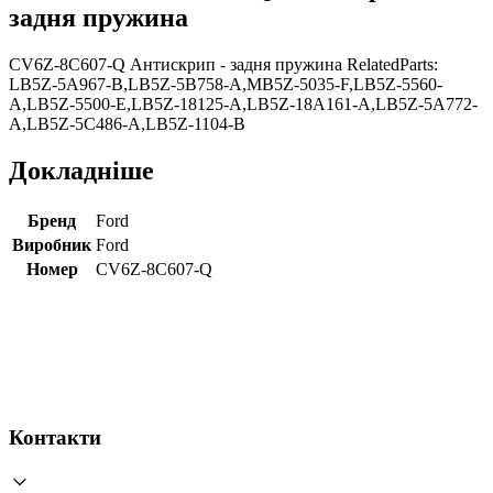
задня пружина
CV6Z-8C607-Q Антискрип - задня пружина RelatedParts:
LB5Z-5A967-B,LB5Z-5B758-A,MB5Z-5035-F,LB5Z-5560-
A,LB5Z-5500-E,LB5Z-18125-A,LB5Z-18A161-A,LB5Z-5A772-
A,LB5Z-5C486-A,LB5Z-1104-B
Докладніше
Бренд
Ford
Виробник
Ford
Номер
CV6Z-8C607-Q
Контакти