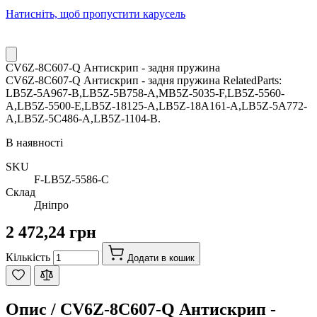
Натисніть, щоб пропустити карусель
CV6Z-8C607-Q Антискрип - задня пружина
CV6Z-8C607-Q Антискрип - задня пружина RelatedParts:
LB5Z-5A967-B,LB5Z-5B758-A,MB5Z-5035-F,LB5Z-5560-
A,LB5Z-5500-E,LB5Z-18125-A,LB5Z-18A161-A,LB5Z-5A772-
A,LB5Z-5C486-A,LB5Z-1104-B.
В наявності
SKU
F-LB5Z-5586-C
Склад
Дніпро
2 472,24 грн
Кількість
Додати в кошик
Опис /
CV6Z-8C607-Q Антискрип -