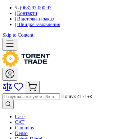
(068) 97 000 97
|
Контакти
|
Відстежити заказ
|
Швидке замовлення
Skip to Content
Пошук
Ctrl+K
Case
CAT
Cummins
Denso
Detroit Diesel