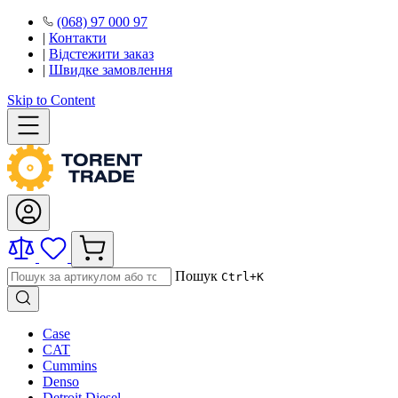
(068) 97 000 97
|
Контакти
|
Відстежити заказ
|
Швидке замовлення
Skip to Content
Пошук
Ctrl+K
Case
CAT
Cummins
Denso
Detroit Diesel