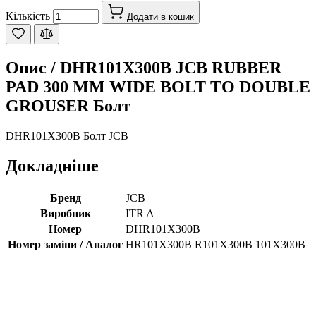
Кількість
Додати в кошик
Опис /
DHR101X300B JCB RUBBER
PAD 300 MM WIDE BOLT TO DOUBLE
GROUSER Болт
DHR101X300B Болт JCB
Докладніше
Бренд
JCB
Виробник
ITR A
Номер
DHR101X300B
Номер заміни / Аналог
HR101X300B R101X300B 101X300B