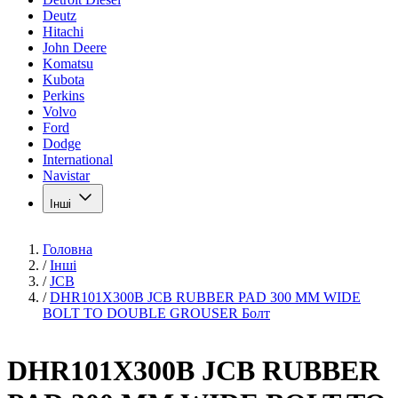
Deutz
Hitachi
John Deere
Komatsu
Kubota
Perkins
Volvo
Ford
Dodge
International
Navistar
Інші
Головна
/
Інші
/
JCB
/
DHR101X300B JCB RUBBER PAD 300 MM WIDE
BOLT TO DOUBLE GROUSER Болт
DHR101X300B JCB RUBBER